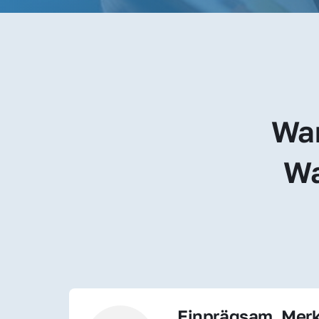
War
Wa
Einprägsam, Merk