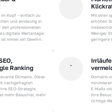
r
Klickra
 im Kopf – einfach zu 
Mit einer 
hen und eindeutig in 
erhöhen Si
den professionellen 
insbesonde
als digitale Wertanlage: 
Weniger St
ist immer ein Gewinn.
geringere
EO, 
Irrläufe
gle Ranking
vermei
evante Domains. Diese 
Domains oh
rk nachgefragten 
minimieren
Ihre SEO-Strategie. 
E-Mails o
et mehr Besucher, mehr 
Ihre Besuc
richtige W