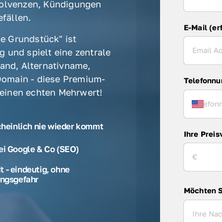
olvenzen, Kündigungen 
fällen. 
E-Mail (er
e Grundstück" ist 
 und spielt eine zentrale 
rand, Alternativname, 
omain - diese Premium-
Telefonn
 einen echten Mehrwert! 
cheinlich nie wieder kommt
Ihre Preis
ei Google & Co (SEO)
 - eindeutig, ohne
ngsgefahr
Möchten S