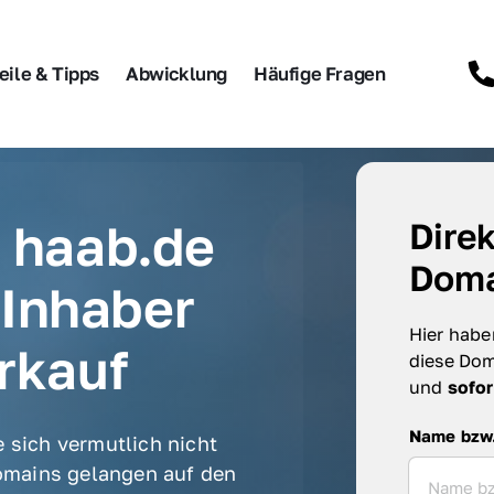
eile & Tipps
Abwicklung
Häufige Fragen
 haab.de 
Direk
Doma
Inhaber 
Hier haben
rkauf
diese Dom
und 
sofor
Name bzw. F
Name bzw
 sich vermutlich nicht 
mains gelangen auf den 