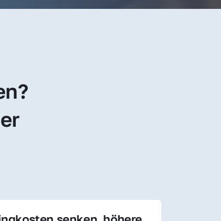
en? 
er 
ingkosten senken, höhere 