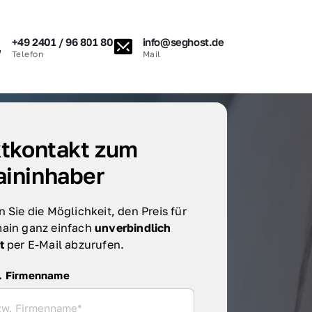
+49 2401 / 96 801 80
info@seghost.de
Telefon
Mail
tkontakt zum 
ininhaber
 Sie die Möglichkeit, den Preis für 
ain ganz einfach 
unverbindlich 
t 
per E-Mail abzurufen.
irmenname
. Firmenname