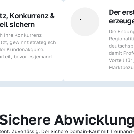
Der ers
z, Konkurrenz & 
erzeug
il sichern 
Die Endung 
 Ihre Konkurrenz 
Regionalit
itzt, gewinnt strategisch 
deutschspr
er Kundenakquise. 
damit Profe
rteil, bevor es jemand 
Vorteil fü
Marktbezu
Sichere Abwicklun
ent. Zuverlässig. Der Sichere Domain-Kauf mit Treuhand-